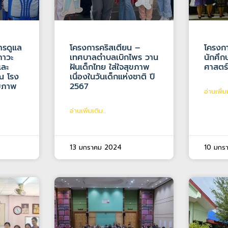
ารดูแล
โครงการคริสเตียน –
โครงกา
งภาวะ
เทศบาลตำบลเบิกไพร วาน
นักศึ
และ
ฝันเด็กไทย ใส่ใจสุขภาพ
ศาสตร
ณ โรง
เนื่องในวันเด็กแห่งชาติ ปี
ุขภาพ
2567
อ่านเพิ่มเ
อ่านเพิ่มเติม...
13 มกราคม 2024
10 มกร