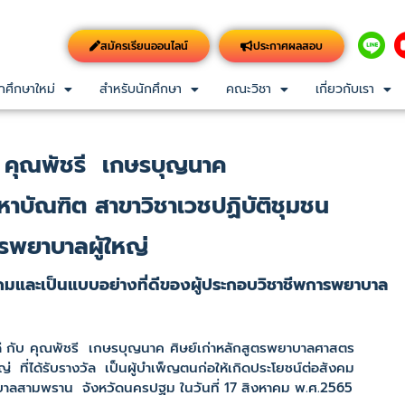
สมัครเรียนออนไลน์
ประกาศผลสอบ
กศึกษาใหม่
สำหรับนักศึกษา
คณะวิชา
เกี่ยวกับเรา
 คุณพัชรี เกษรบุญนาค
าบัณฑิต สาขาวิชาเวชปฏิบัติชุมชน
รพยาบาลผู้ใหญ่
สังคมและเป็นแบบอย่างที่ดีของผู้ประกอบวิชาชีพการพยาบาล
ับ คุณพัชรี เกษรบุญนาค ศิษย์เก่าหลักสูตรพยาบาลศาสตร
ที่ได้รับรางวัล เป็นผู้บำเพ็ญตนก่อให้เกิดประโยชน์ต่อสังคม
บาลสามพราน จังหวัดนครปฐม ในวันที่ 17 สิงหาคม พ.ศ.2565