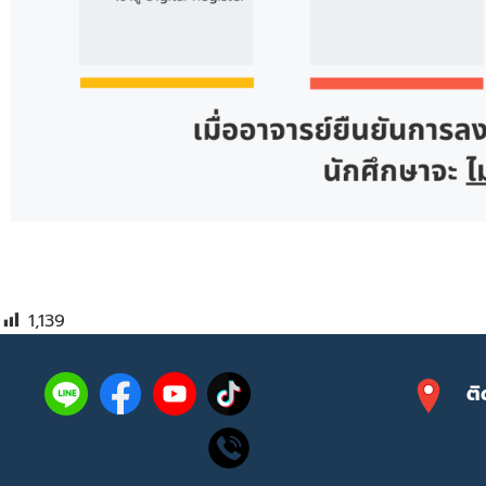
1,139
ติ