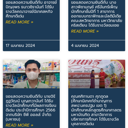
ขอแสดงความยินดีกับ อาจารย์
ขอแสดงความยินดีกับ นาง
ปัญจพร ธนาวชิรานันท์ ได้รับ
สาวพิชามญช์ ศรีจันทร์เพ็ญ
รางวัลคณาจารย์นิเทศสหกิจ
นักศึกษาชั้นปีที่ 1 สาขาการ
ศึกษาดีเด่น
ออกแบบกราฟิกและมัลติมีเดีย
คณะสหวิทยาการ มหาวิทยาลัย
READ MORE »
คริสเตียน ได้รับรางวัลชมเชย
READ MORE »
17 เมษายน 2024
4 เมษายน 2024
ขอแสดงความยินดีกับ นายจิรั
คุณศศิกานดา ศุภภูดล
ฏฐวัฒน์ บุญเทวานันท์ ได้รับ
(ศึกษานิเทศก์ชำนาญการ
รางวัลนักศึกษาที่มีผลการเรียน
สพป.นครปฐม เขต 1)
ดีเด่น ประจำปีการศึกษา 2566
นักศึกษาหลักสูตรศึกษาศาสตร
จากบริษัท ซีพี ออลล์ จำกัด
มหาบัณฑิต สาขาวิชาการ
(มหาชน)
บริหารการศึกษา ได้รับรางวัล
บุคลากรดีเด่น
READ MORE »