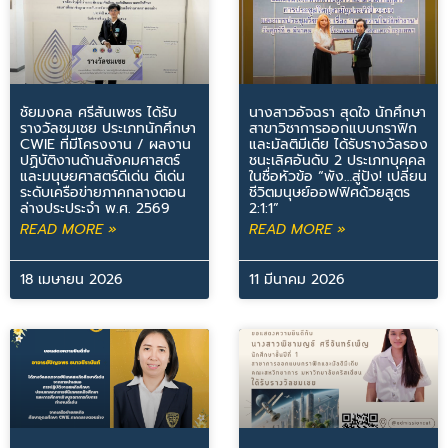
ชัยมงคล ศรีสันเพชร ได้รับ
นางสาวอัจฉรา สุดใจ นักศึกษา
รางวัลชมเชย ประเภทนักศึกษา
สาขาวิชาการออกแบบกราฟิก
CWIE ที่มีโครงงาน / ผลงาน
และมัลติมีเดีย ได้รับรางวัลรอง
ปฏิบัติงานด้านสังคมศาสตร์
ชนะเลิศอันดับ 2 ประเภทบุคคล
และมนุษยศาสตร์ดีเด่น ดีเด่น
ในชื่อหัวข้อ “พัง…สู่ปัง! เปลี่ยน
ระดับเครือข่ายภาคกลางตอน
ชีวิตมนุษย์ออฟฟิศด้วยสูตร
ล่างประประจำ พ.ศ. 2569
2:1:1”
READ MORE »
READ MORE »
18 เมษายน 2026
11 มีนาคม 2026