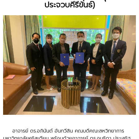
ประจวบคีรีขันธ์)
อาจารย์ ดร.อภินันต์ อันทวีสิน คณบดีคณะสหวิทยาการ
มหาวิทยาลัยคริสเตียน พร้อมด้วยอาจารย์ ดร.อนุธิดา ประเสริฐ