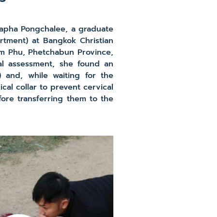
napha Pongchalee, a graduate
rtment) at Bangkok Christian
om Phu, Phetchabun Province,
ial assessment, she found an
 and, while waiting for the
cal collar to prevent cervical
ore transferring them to the