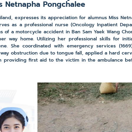
s Netnapha Pongchalee
land, expresses its appreciation for alumnus Miss Net
ves as a professional nurse (Oncology Inpatient Depa
tims of a motorcycle accident in Ban Sam Yaek Wang Ch
r way home. Utilizing her professional skills for init
ene. She coordinated with emergency services (1669)
way obstruction due to tongue fall, applied a hard cervi
roviding first aid to the victim in the ambulance bef