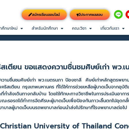
สมัครเรียนออนไลน์
ประกาศผลสอบ
กศึกษาใหม่
สำหรับนักศึกษา
คณะวิชา
เกี่ยวกับเรา
สเตียน ขอแสดงความชื่นชมศิษย์เก่า พว.เ
ชมศิษย์เก่า พว.เนตรนภา ป้องชาลี ศิษย์เก่าหลักสูตรพยา
ิสเตียน กรุงเทพมหานคร ที่ได้ให้การช่วยเหลือผู้บาดเจ็บจากอุบัต
กำลังเดินทางกลับบ้าน โดยใช้ทักษะทางวิชาชีพในการประเมินอาการเบื้
ขณะรอรถได้ทำการจัดศีรษะผู้บาดเจ็บเพื่อป้องกันภาวะลิ้นตกไปอุดกล
พยาบาลผู้บาดเจ็บบนรถพยาบาลก่อนนำส่งไปรักษาที่โรงพยาบาลต่อไป
Christian University of Thailand Con