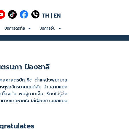
TH
|
EN
บริการดิจิทัล
บริการอื่น
นตรนภา ป้องชาลี
บาลศาสตรบัณฑิต ตำแหน่งพยาบาล
ิเหตุรถจักรยานยนต์ล้ม บ้านสามแยก
องต้น พบผู้บาดเจ็บ เรียกไม่รู้สึก
ั้นทางเดินหายใจ ใส่เฝือกดามคอแบบ
gratulates