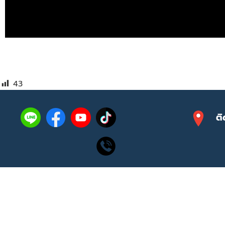
43
ติ