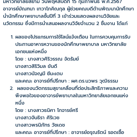
มหาวิทยาลัยสยาม วันพฤหัสบดีที่ 15 กุมภาพันธ์ พ.ศ.2567
อาจารย์มัณฑนา เทวาโภคิณกุล ผู้ช่วยคณบดีด้านพัฒนานักศึกษา
นำนักศึกษาพยาบาลชั้นปีที่ 3 เข้าร่วมแสดงผลงานวิจัยและ
นวัตกรรม ซึ่งมีการนำเสนอผลงานวิจัยจำนวน 2 ชิ้นงาน ได้แก่
ผลของโปรแกรมการใช้ไลน์แจ้งเตือน ในการควบคุมการรับ
ประทานอาหารหวานของนักศึกษาพยาบาล มหาวิทยาลัย
เอกชนแห่งหนึ่ง
โดย : นางสาวศิริวรรณ จัดรัมย์
นางสาวสิริวิมล ขันดี
นางสาวนัจญมี ยีมะเตบ
และคณะ อาจารย์ที่ปรึกษา : ผศ.ดร.นวพร วุฒิธรรม
ผลของนวัตกรรมสุขาเคลื่อนที่ต่อประสิทธิภาพและความ
พึงพอใจของอาจารย์พยาบาลในมหาวิทยาลัยเอกชนแห่ง
หนึ่ง
โดย : นางสาวธนิศา โกจารย์ศรี
นางสาวจันธิรา ศิริเวช
นางสาวพรนิภัทร วัชเดช
และคณะ อาจารย์ที่ปรึกษา : อาจารย์อรุณรัตน์ รอดเชื้อ