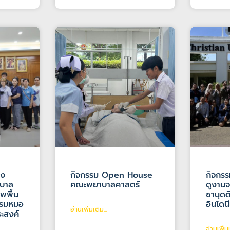
ิง
กิจกรรม Open House
กิจกร
าบาล
คณะพยาบาลศาสตร์
ดูงานจ
ีพพื้น
ซานุดด
บรมหมอ
อินโดนี
อ่านเพิ่มเติม...
ระสงค์
อ่านเพิ่มเ