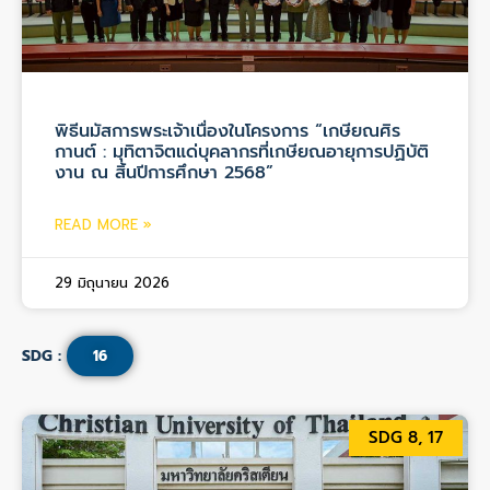
พิธีนมัสการพระเจ้าเนื่องในโครงการ “เกษียณศิร
กานต์ : มุทิตาจิตแด่บุคลากรที่เกษียณอายุการปฏิบัติ
งาน ณ สิ้นปีการศึกษา 2568”
READ MORE »
29 มิถุนายน 2026
SDG :
16
SDG 8, 17