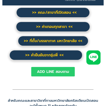
>> คณะ/สาขาที่เปิดสอน <<
>> ค่าเทอมทุกสาขา <<
>> ที่ตั้ง/บรรยากาศ มหาวิทยาลัย <<
>> คำยืนยันจากรุ่นพี่ <<
ADD LINE สอบถาม
สำหรับคณะและสาขาวิชาที่ทางมหาวิทยาลัยคริสเตียนเปิดสอน
จะมีท้ังหมด 11 หลักสูตรด้วยกัน