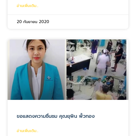
อ่านเพิ่มเติม...
20 กันยายน 2020
ขอแสดงความชื่นชม คุณยุพิน พั้วทอง
อ่านเพิ่มเติม...