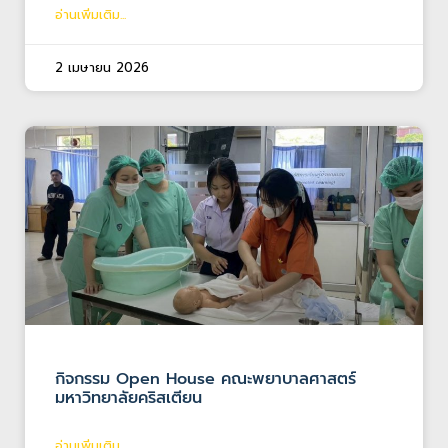
อ่านเพิ่มเติม...
2 เมษายน 2026
กิจกรรม Open House คณะพยาบาลศาสตร์
มหาวิทยาลัยคริสเตียน
อ่านเพิ่มเติม...