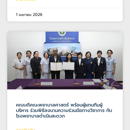
1 เมษายน 2026
คณบดีคณะพยาบาลศาสตร์ พร้อมผู้แทนทีมผู้
บริหาร ร่วมพิธีลงนามความร่วมมือทางวิชาการ กับ
โรงพยาบาลดำเนินสะดวก
อ่านเพิ่มเติม...