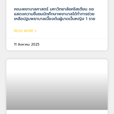
คณะพยาบาลศาสตร์ มหาวิทยาลัยคริสเตียน ขอ
แสดงความชื่นชมนักศึกษาพยาบาลได้ทำการช่วย
เหลือปฐมพยาบาลเบื้องต้นผู้บาดเจ็บหญิง 1 ราย
READ MORE »
11 สิงหาคม 2025