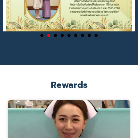
Rewards