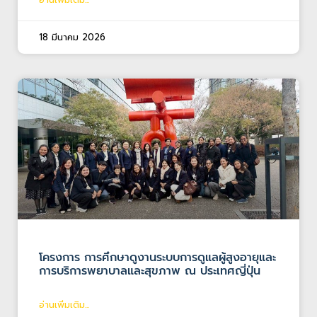
18 มีนาคม 2026
โครงการ การศึกษาดูงานระบบการดูแลผู้สูงอายุและ
การบริการพยาบาลและสุขภาพ ณ ประเทศญี่ปุ่น
อ่านเพิ่มเติม...