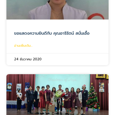
ขอแสดงความยินดีกับ คุณอารีรัตน์ สนั่นเอื้อ
อ่านเพิ่มเติม...
24 ธันวาคม 2020