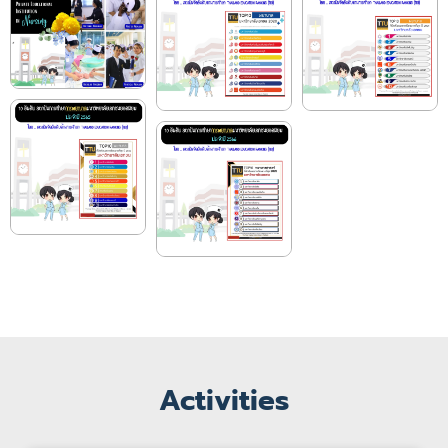
Activities