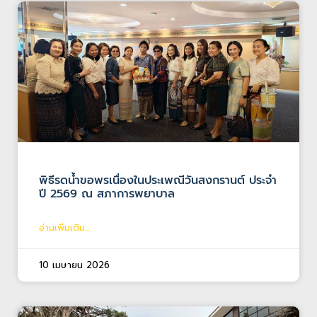
พิธีรดน้ำขอพรเนื่องในประเพณีวันสงกรานต์ ประจำ
ปี 2569 ณ สภาการพยาบาล
อ่านเพิ่มเติม...
10 เมษายน 2026