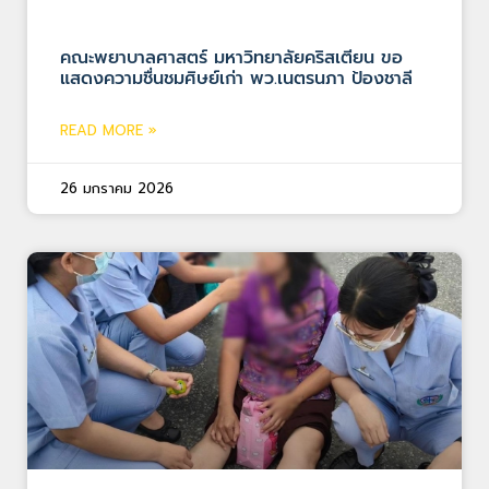
คณะพยาบาลศาสตร์ มหาวิทยาลัยคริสเตียน ขอ
แสดงความชื่นชมศิษย์เก่า พว.เนตรนภา ป้องชาลี
READ MORE »
26 มกราคม 2026