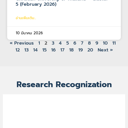
5 (February 2026)
อ่านเพิ่มเติม...
10 มีนาคม 2026
« Previous
1
2
3
4
5
6
7
8
9
10
11
12
13
14
15
16
17
18
19
20
Next »
Research Recognization