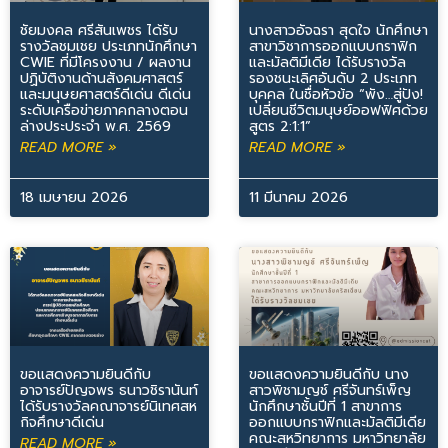
ชัยมงคล ศรีสันเพชร ได้รับ
นางสาวอัจฉรา สุดใจ นักศึกษา
รางวัลชมเชย ประเภทนักศึกษา
สาขาวิชาการออกแบบกราฟิก
CWIE ที่มีโครงงาน / ผลงาน
และมัลติมีเดีย ได้รับรางวัล
ปฏิบัติงานด้านสังคมศาสตร์
รองชนะเลิศอันดับ 2 ประเภท
และมนุษยศาสตร์ดีเด่น ดีเด่น
บุคคล ในชื่อหัวข้อ “พัง…สู่ปัง!
ระดับเครือข่ายภาคกลางตอน
เปลี่ยนชีวิตมนุษย์ออฟฟิศด้วย
ล่างประประจำ พ.ศ. 2569
สูตร 2:1:1”
READ MORE »
READ MORE »
18 เมษายน 2026
11 มีนาคม 2026
ขอแสดงความยินดีกับ
ขอแสดงความยินดีกับ นาง
อาจารย์ปัญจพร ธนาวชิรานันท์
สาวพิชามญช์ ศรีจันทร์เพ็ญ
ได้รับรางวัลคณาจารย์นิเทศสห
นักศึกษาชั้นปีที่ 1 สาขาการ
กิจศึกษาดีเด่น
ออกแบบกราฟิกและมัลติมีเดีย
คณะสหวิทยาการ มหาวิทยาลัย
READ MORE »