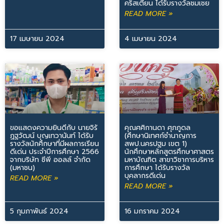
คริสเตียน ได้รับรางวัลชมเชย
READ MORE »
17 เมษายน 2024
4 เมษายน 2024
ขอแสดงความยินดีกับ นายจิรั
คุณศศิกานดา ศุภภูดล
ฏฐวัฒน์ บุญเทวานันท์ ได้รับ
(ศึกษานิเทศก์ชำนาญการ
รางวัลนักศึกษาที่มีผลการเรียน
สพป.นครปฐม เขต 1)
ดีเด่น ประจำปีการศึกษา 2566
นักศึกษาหลักสูตรศึกษาศาสตร
จากบริษัท ซีพี ออลล์ จำกัด
มหาบัณฑิต สาขาวิชาการบริหาร
(มหาชน)
การศึกษา ได้รับรางวัล
บุคลากรดีเด่น
READ MORE »
READ MORE »
5 กุมภาพันธ์ 2024
16 มกราคม 2024