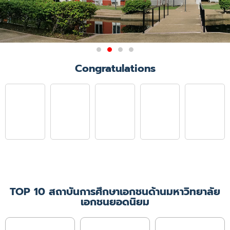
ผลการรับรองสถาบันการศึกษา
Congratulations
วิชาการพยาบาลและการ
ผดุงครรภ์
มติการประชุมคณะกรรมการสภาการ
พยาบาล ครั้งที่ 6/2564
เมื่อวันที่ 21 มิถุนายน 2564 ให้การ
รับรองคณะพยาบาลศาสตร์
มหาวิทยาลัยคริสเตียน ในหลักสูตร
พยาบาลศาสตรบัณฑิต
เป็นเวลา 4 ปีการศึกษา
(ปีการศึกษา 2564 - 2567)
TOP 10 สถาบันการศึกษาเอกชนด้านมหาวิทยาลัย
เอกชนยอดนิยม
เพิ่มเติม