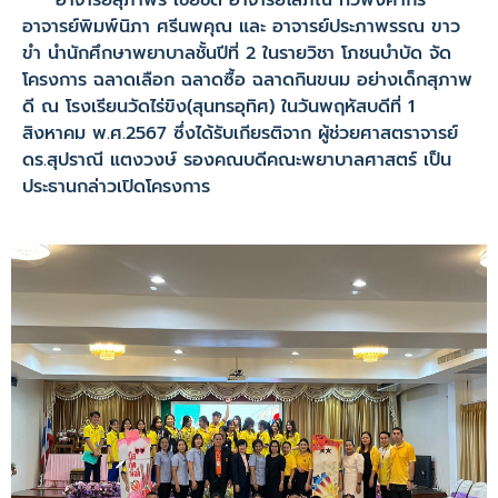
อาจารย์สุภาพร เชยชิด อาจารย์โสภิณ ทวีพงศากร
อาจารย์พิมพ์นิภา ศรีนพคุณ และ อาจารย์ประภาพรรณ ขาว
ขำ นำนักศึกษาพยาบาลชั้นปีที่ 2 ในรายวิชา โภชนบำบัด จัด
โครงการ ฉลาดเลือก ฉลาดซื้อ ฉลาดกินขนม อย่างเด็กสุภาพ
ดี ณ โรงเรียนวัดไร่ขิง(สุนทรอุทิศ) ในวันพฤหัสบดีที่ 1
สิงหาคม พ.ศ.2567 ซึ่งได้รับเกียรติจาก ผู้ช่วยศาสตราจารย์
ดร.สุปราณี แตงวงษ์ รองคณบดีคณะพยาบาลศาสตร์ เป็น
ประธานกล่าวเปิดโครงการ