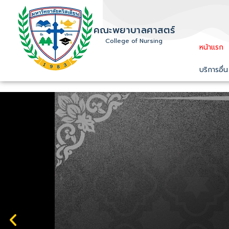
คณะพยาบาลศาสตร์
College of Nursing
หน้าแรก
บริการอื่น