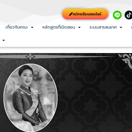
สมัครเรียนออนไลน์
เกี่ยวกับคณะ
หลักสูตรที่เปิดสอน
ระบบสารสนเทศ