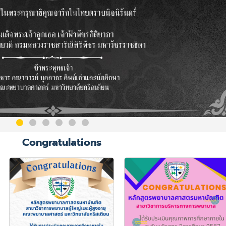
Congratulations