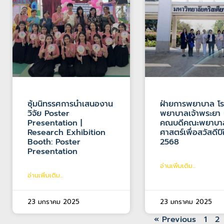
ซุ้มนิทรรศการนำเสนองาน
ฝ่ายการพยาบาล โ
วิจัย Poster
พยาบาลเจ้าพระยา 
Presentation |
คณบดีคณะพยาบา
Research Exhibition
ศาสตร์เพื่อสวัสดีปี
Booth: Poster
2568
Presentation
อ่านเพิ่มเติม...
อ่านเพิ่มเติม...
23 มกราคม 2025
23 มกราคม 2025
« Previous
1
2