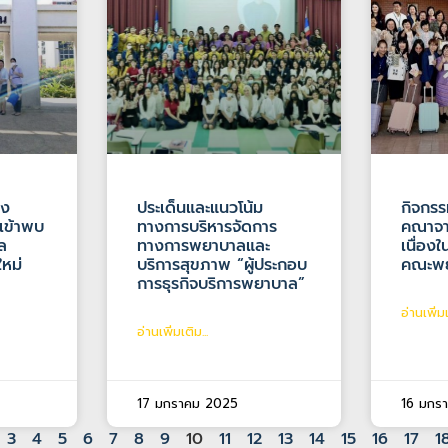
รง
ประเด็นและแนวโน้ม
กิจกรร
เข้าพบ
ทางการบริหารจัดการ
คณาจา
ล
ทางการพยาบาลและ
เนื่องใ
ใหม่
บริการสุขภาพ “ผู้ประกอบ
คณะพย
การธุรกิจบริการพยาบาล”
อ่านเพิ่มเ
อ่านเพิ่มเติม...
17 มกราคม 2025
16 มกร
3
4
5
6
7
8
9
10
11
12
13
14
15
16
17
1