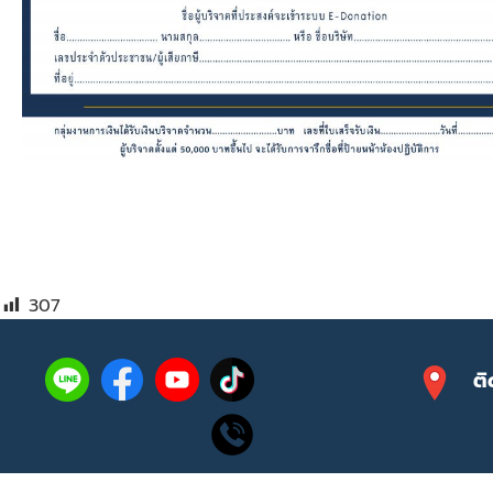
307
ติ