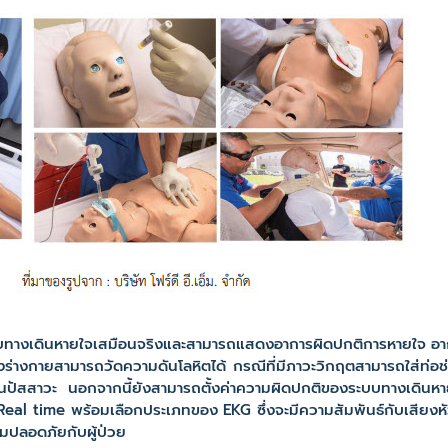
ะบบทางเดินหายใจเสมือนจริงและสามารถแสดงอาการผิดปกติการหายใจ อาก
งร่างกายสามารถวัดความดันโลหิตได้ กรณีที่มีภาวะวิกฤตสามารถใส่ท่
ารสวนปัสสาวะ นอกจากนี้ยังสามารถตั้งค่าความผิดปกติของระบบทางเดินหา
al time พร้อมเลือกประเภทของ EKG ซึ่งจะมีความสัมพันธ์กับเสียงหั
ามปลอดภัยกับผู้ป่วย