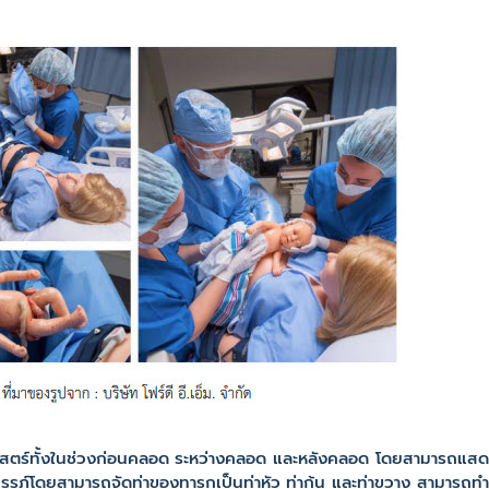
สตร์ทั้งในช่วงก่อนคลอด ระหว่างคลอด และหลังคลอด โดยสามารถแสดง
รภ์โดยสามารถจัดท่าของทารกเป็นท่าหัว ท่าก้น และท่าขวาง สามารถ