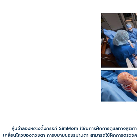
หุ่นจำลองหญิงตั้งครรภ์ SimMom ใช้ในการฝึกการดูแลทางสูติศา
เคลื่อนไหวของดวงตา การขยายของรูม่านตา สามารถใช้ฝึกการตรวจคร