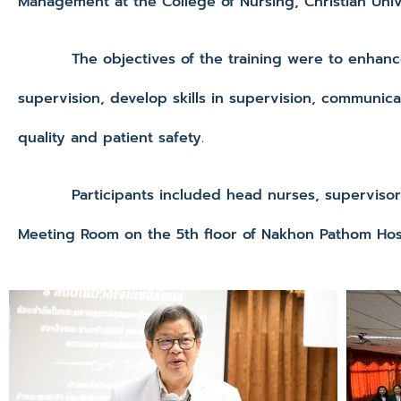
Management at the College of Nursing, Christian Univ
The objectives of the training were to enhance k
supervision, develop skills in supervision, communi
quality and patient safety.
Participants included head nurses, supervisors, se
Meeting Room on the 5th floor of Nakhon Pathom Hosp