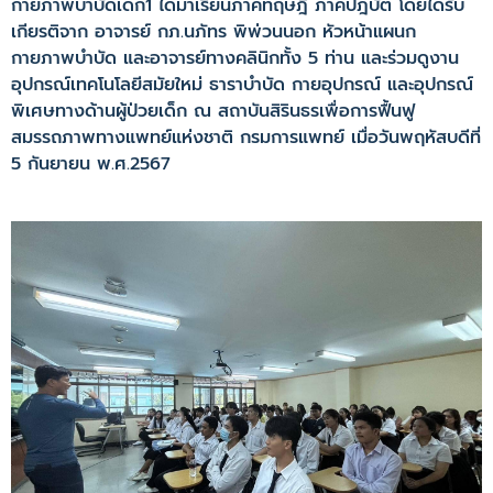
กายภาพบำบัดเด็ก1 ได้มาเรียนภาคทฤษฎี ภาคปฎิบัติ โดยได้รับ
เกียรติจาก อาจารย์ กภ.นภัทร พิพ่วนนอก หัวหน้าแผนก
กายภาพบำบัด และอาจารย์ทางคลินิกทั้ง 5 ท่าน และร่วมดูงาน
อุปกรณ์เทคโนโลยีสมัยใหม่ ธาราบำบัด กายอุปกรณ์ และอุปกรณ์
พิเศษทางด้านผู้ป่วยเด็ก ณ สถาบันสิรินธรเพื่อการฟื้นฟู
สมรรถภาพทางแพทย์แห่งชาติ กรมการแพทย์ เมื่อวันพฤหัสบดีที่
5 กันยายน พ.ศ.2567