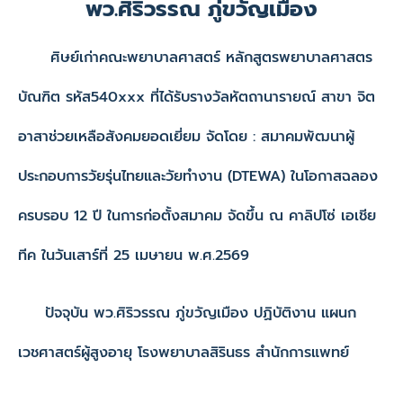
พว.ศิริวรรณ ภู่ขวัญเมือง
ศิษย์เก่าคณะพยาบาลศาสตร์ หลักสูตรพยาบาลศาสตร
บัณฑิต รหัส540xxx ที่ได้รับรางวัลหัตถานารายณ์ สาขา จิต
อาสาช่วยเหลือสังคมยอดเยี่ยม จัดโดย : สมาคมพัฒนาผู้
ประกอบการวัยรุ่นไทยและวัยทำงาน (DTEWA) ในโอกาสฉลอง
ครบรอบ 12 ปี ในการก่อตั้งสมาคม จัดขึ้น ณ คาลิปโซ่ เอเชีย
ทีค ในวันเสาร์ที่ 25 เมษายน พ.ศ.2569
ปัจจุบัน พว.ศิริวรรณ ภู่ขวัญเมือง ปฏิบัติงาน แผนก
เวชศาสตร์ผู้สูงอายุ โรงพยาบาลสิรินธร สำนักการแพทย์