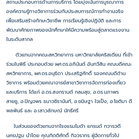
สถานประกอบการด้านการบริการ โดยมุ่งเน้นการบูรณาการ
องค์ความรู้ทางวิชาการร่วมกับประสบการณ์การทำงานจริง
เพื่อเสริมสร้างทักษะวิชาชีพ การเรียนรู้เชิงปฏิบัติ และการ
พัฒนาศักยภาพของนักศึกษาให้มีความพร้อมสู่ตลาดแรงงาน
ในระดับสากล
ตัวแทนจากคณะสหวิทยาการ มหาวิทยาลัยคริสเตียน ที่เข้า
ร่วมในพิธี ประกอบด้วย ผศ.ดร.อภินันต์ อันทวีสิน คณบดีคณะ
สหวิทยาการ, ผศ.ดร.อนุธิดา ประเสริฐศักดิ์ รองคณบดีด้าน
วิชาการ พร้อมด้วยคณาจารย์สาขาวิชาการจัดการท่องเที่ยว
และบริการ ได้แก่ อ.ดร.สงกรานต์ กลมสุข, อ.ดร.นภาพร
สายชู, อ.ปัญจพร ธนาวชิรานันท์, อ.ชนิษฐา ใจเป็ง, อ.โชติมา ดี
พลพันธ์ และ อ.เสาวลักษณ์ นัทธีศรี
ในส่วนของตัวแทนจากโรงแรมไมด้า แกรนด์ ทวารวดี
นครปฐม นำโดย คุณกิตติศักดิ์ กิจวราทร ผู้จัดการทั่วไป