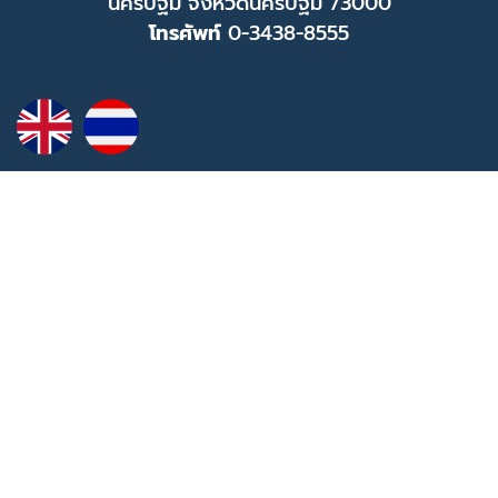
นครปฐม จังหวัดนครปฐม 73000
โทรศัพท์
0-3438-8555