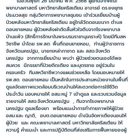
เมื่อวันพุธที่ 26 มีนาคม พ.ศ. 2568 ผู้แทนจากคณะ
พยาบาลศาสตร์ มหาวิทยาลัยคริสเตียน อาจารย์ ดร.ยงยุทธ
ประมวลสุข กลุ่มวิชาการพยาบาลชุมชน เข้าร่วมเยี่ยมบ้านผู้
ป่วยหลังมหาวิทยาลัยคริสเตียน อยู่ใกล้วัดดอนขนาก ตำบล
ดอนยายหอม ผู้ป่วยหลังผ่าตัดลิ้นหัวใจตีบจากโรงพยาบาล
บ้านแพ้ว (สิทธิ์การรักษาในพระบรมราชานุเคราะห์) โดยมีทีมสห
วิชาชีพ นำโดย รพ.สต. พื้นที่ดอนยายหอม, ท่านผู้ว่าราชการ
จังหวัดนครปฐม, นายกเหล่ากาชาด และ สสจ.จังหวัด
นครปฐม จากการเยี่ยมบ้าน พบว่า ผู้ป่วยช่วยตนเองได้พอ
สมควร มีภรรยาที่ป่วยติดเตียง และบุตรชาย อยู่ร่วมใน
ครอบครัว ทีมสหวิชาชีพวางแผนช่วยเหลือ โดยมอบหมายให้
รพ.สต. ดอนยายหอม เป็นหลักในการประสานหน่วยงานในพื้นที่
ดูแลจัดสภาพแวดล้อมบริเวณบ้านให้สะดวกต่อการใช้ชีวิต
ประจำวัน มอบหมายให้ อสม.หมู่ 7 เข้าดูแล และรวบรวมข้อมูล
รายงานให้ สสจ.จังหวัดนครปฐม , ทีมจากโรงพยาบาล
นครปฐม ดูแลเรื่องยา พร้อมแนะนำการทำกายภาพให้ผู้ป่วย
อสม.และ ญาติ, อบต.ดอนยายหอม ดำเนินจัดหาเตียงนอนให้
ผู้ป่วย และ คณะพยาบาลศาสตร์ มหาวิทยาลัยคริสเตียน ให้
ความรู้ คำแนะนำ และการปฏิบัติตนที่ส่งเสริมการฟื้นหายของผู้