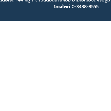
ดต่อเรา:
144 หมู่ 7 ตำบลดอนยายหอม อำเภอเมืองนครปฐม
โทรศัพท์
0-3438-8555