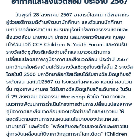
อากาศและสิ่งแวดล้อม ประจำปี 2567
วันพุธที่ 28 สิงหาคม 2567 อาจารย์โสภิณ ทวีพงศากร
ผู้ช่วยอธิการบดีด้านพัฒนานักศึกษา และตัวแทนนักศึกษา
มหาวิทยาลัยคริสเตียน ชมรมอนุรักษ์ทรัพยากรธรรมชาติและ
สิ่งแวดล้อม นายกษมา ปกรณ์ และนางสาวพิมลพร หุมสุข
เข้าร่วม เวที
CCE Children & Youth Forum
และงานรับ
รางวัลเชิดชูเกียรติเครือข่ายเด็กและเยาวชนด้านการ
เปลี่ยนแปลงสภาพภูมิอากาศและสิ่งแวดล้อม ประจำปี
2567
มหาวิทยาลัยคริสเตียนได้รับรางวัลเชิดชูเกียรติทั้งสิ้น 2 รางวัล
โดยในปี 2566 มหาวิทยาลัยคริสเตียนได้รับรางวัลเชิดชูเกียรติ
ระดับเงิน และในปี2567 ณ โรงแรมทีเคพาเลซ แอนด์ คอนเวน
ชั่น กรุงเทพมหานคร ได้รับรางวัลเชิดชูเกียรติระดับทอง ในวัน
ที่
29
สิงหาคม มีกิจกรรม
Workshop
หัวข้อ “ทิศทางและ
แนวทางพัฒนาการ
ดำเนินโครงการด้านการเปลี่ยนแปลงสภาพ
ภูมิอากาศและสิ่งแวดล้อมของเครือข่ายเด็กและเยาวชน ให้
สอดรับตามสถานการณ์แผนและนโยบายของประเทศและ
นานาชาติ” และหัวข้อ “พลังเสียงสะท้อนของเด็กและเยาวชน
สู่การขับเคลื่อนแก้ปัญหาวิกฤตการณ์โลกเดือด” (
Children