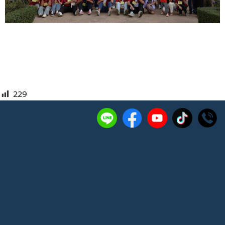
229
ติดต่อเรา:
144 หมู่ 7 ตำบลดอนยายหอม อำเภอเมือง
นครปฐม จังหวัดนครปฐม 73000
โทรศัพท์
0-3438-8555