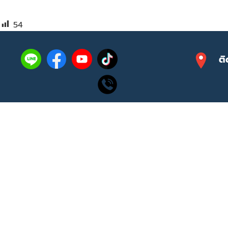
54
ติ