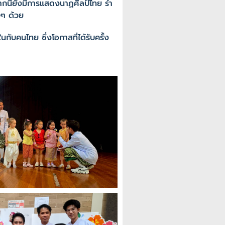
กนี้ยังมีการแสดงนาฏศิลป์ไทย รำ
งๆ ด้วย
ับคนไทย ซึ่งโอกาสที่ได้รับครั้ง