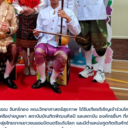
รรณ จันทร์กอง คณะวิทยาศาสตร์สุขภาพ ได้รับเกียรติเชิญเข้าร่ว
ครือข่ายบูรพา สถาบันบัณฑิตพัฒนศิลป์ และสถาบัน องค์กรอื่นๆ ที่ส
ุ่ยไทยจากเยาวชนแชมป์ดนตรีระดับโลก และมีตำแหน่งฑูตกิตติมศั