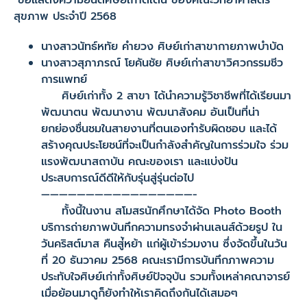
ขอแสดงความยินดีศิษย์เก่าดีเด่น ของคณะวิทยาศาสตร์
สุขภาพ ประจำปี 2568
นางสาวนัทธ์หทัย คำยวง ศิษย์เก่าสาขากายภาพบำบัด
นางสาวสุภาภรณ์ โยคันชัย ศิษย์เก่าสาขาวิศวกรรมชีว
การแพทย์
ศิษย์เก่าทั้ง 2 สาขา ได้นำความรู้วิชาชีพที่ได้เรียนมา
พัฒนาตน พัฒนางาน พัฒนาสังคม อันเป็นที่น่า
ยกย่องชื่นชมในสายงานที่ตนเองทำรับผิดชอบ และได้
สร้างคุณประโยชน์ที่จะเป็นกำลังสำคัญในการร่วมใจ ร่วม
แรงพัฒนาสถาบัน คณะของเรา และแบ่งปัน
ประสบการณ์ดีดีให้กับรุ่นสู่รุ่นต่อไป
—————————————————-
ทั้งนี้ในงาน สโมสรนักศึกษาได้จัด Photo Booth
บริการถ่ายภาพบันทึกความทรงจำผ่านเลนส์ด้วยรูป ใน
วันคริสต์มาส คืนสู่้หย้า แก่ผู้เข้าร่วมงาน ซึ่งจัดขึ้นในวัน
ที่ 20 ธันวาคม 2568 คณะเรามีการบันทึกภาพความ
ประทับใจศิษย์เก่าทั้งศิษย์ปัจจุบัน รวมทั้งเหล่าคณาจารย์
เมื่อย้อนมาดูก็ยังทำให้เราคิดถึงกันได้เสมอๆ