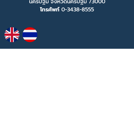
นครปฐม จังหวัดนครปฐม 73000
โทรศัพท์
0-3438-8555