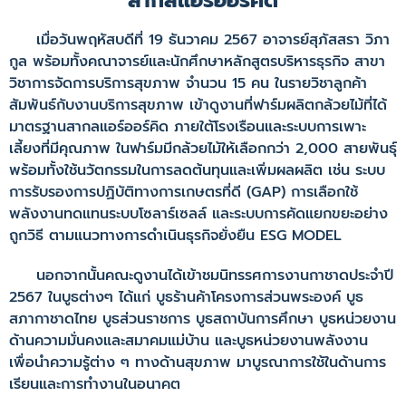
สากลแอร์ออร์คิด
เมื่อวันพฤหัสบดีที่ 19 ธันวาคม 2567 อาจารย์สุภัสสรา วิภา
กูล พร้อมทั้งคณาจารย์และนักศึกษาหลักสูตรบริหารธุรกิจ สาขา
วิชาการจัดการบริการสุขภาพ จำนวน 15 คน ในรายวิชาลูกค้า
สัมพันธ์กับงานบริการสุขภาพ เข้าดูงานที่ฟาร์มผลิตกล้วยไม้ที่ได้
มาตรฐานสากลแอร์ออร์คิด ภายใต้โรงเรือนและระบบการเพาะ
เลี้ยงที่มีคุณภาพ ในฟาร์มมีกล้วยไม้ให้เลือกกว่า 2,000 สายพันธุ์
พร้อมทั้งใช้นวัตกรรมในการลดต้นทุนและเพิ่มผลผลิต เช่น ระบบ
การรับรองการปฏิบัติทางการเกษตรที่ดี (GAP) การเลือกใช้
พลังงานทดแทนระบบโซลาร์เซลล์ และระบบการคัดแยกขยะอย่าง
ถูกวิธี ตามแนวทางการดำเนินธุรกิจยั่งยืน ESG MODEL
นอกจากนั้นคณะดูงานได้เข้าชมนิทรรศการงานกาชาดประจำปี
2567 ในบูธต่างๆ ได้แก่ บูธร้านค้าโครงการส่วนพระองค์ บูธ
สภากาชาดไทย บูธส่วนราชการ บูธสถาบันการศึกษา บูธหน่วยงาน
ด้านความมั่นคงและสมาคมแม่บ้าน และบูธหน่วยงานพลังงาน
เพื่อนำความรู้ต่าง ๆ ทางด้านสุขภาพ มาบูรณาการใช้ในด้านการ
เรียนและการทำงานในอนาคต