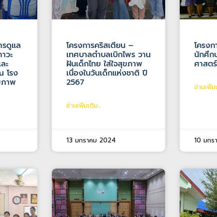
ารดูแล
โครงการคริสเตียน –
โครงกา
งภาวะ
เทศบาลตำบลเบิกไพร วาน
นักศึ
และ
ฝันเด็กไทย ใส่ใจสุขภาพ
ศาสตร
ณ โรง
เนื่องในวันเด็กแห่งชาติ ปี
ุขภาพ
2567
อ่านเพิ่มเ
อ่านเพิ่มเติม...
13 มกราคม 2024
10 มกร