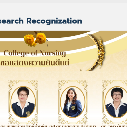
search Recognization