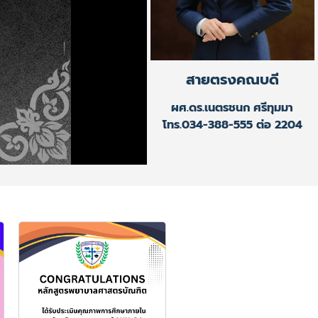
สายตรงคณบดี
ผศ.ดร.เนตรชนก ศรีทุมมา
โทร.034-388-555 ต่อ 2204