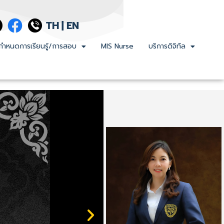
TH
|
EN
กำหนดการเรียนรู้/การสอบ
MIS Nurse
บริการดิจิทัล