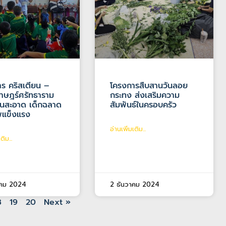
ร คริสเตียน –
โครงการสืบสานวันลอย
ราษฎร์ศรัทธาราม
กระทง ส่งเสริมความ
ยนสะอาด เด็กฉลาด
สัมพันธ์ในครอบครัว
พแข็งแรง
อ่านเพิ่มเติม...
ติม...
าคม 2024
2 ธันวาคม 2024
8
19
20
Next »