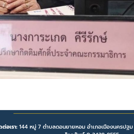
ดต่อเรา:
144 หมู่ 7 ตำบลดอนยายหอม อำเภอเมืองนครปฐม