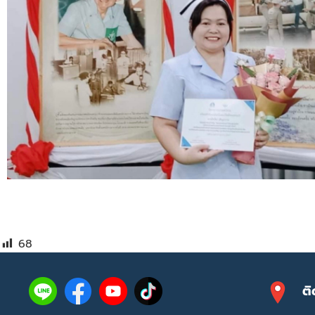
68
ติ