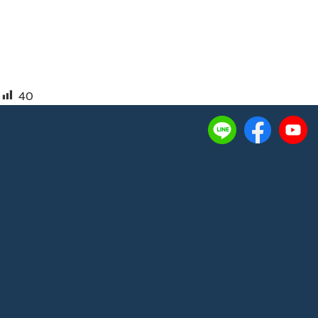
40
ติดต่อเรา:
144 หมู่ 7 ตำบลดอนยายหอม อำเภอเมือง
นครปฐม จังหวัดนครปฐม 73000
โทรศัพท์
0-3438-8555