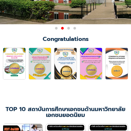
ผลการรับรองสถาบันการศึกษา
Congratulations
วิชาการพยาบาลและการ
ผดุงครรภ์
มติการประชุมคณะกรรมการสภาการ
พยาบาล ครั้งที่ 6/2564
เมื่อวันที่ 21 มิถุนายน 2564 ให้การ
รับรองคณะพยาบาลศาสตร์
มหาวิทยาลัยคริสเตียน ในหลักสูตร
พยาบาลศาสตรบัณฑิต
เป็นเวลา 4 ปีการศึกษา
(ปีการศึกษา 2564 - 2567)
TOP 10 สถาบันการศึกษาเอกชนด้านมหาวิทยาลัย
เอกชนยอดนิยม
เพิ่มเติม