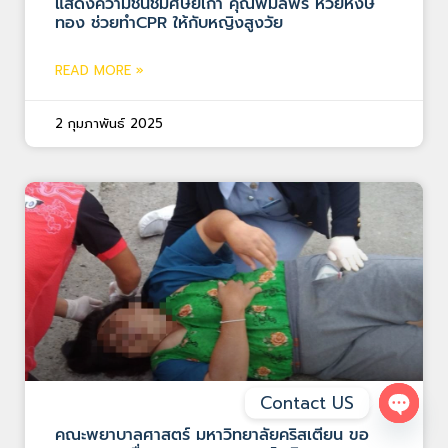
แสดงความชื่นชมศิษย์เก่า คุณพิมลพร ห้วยหงษ์
ทอง ช่วยทำCPR ให้กับหญิงสูงวัย
READ MORE »
2 กุมภาพันธ์ 2025
Contact US
Open 
คณะพยาบาลศาสตร์ มหาวิทยาลัยคริสเตียน ขอ