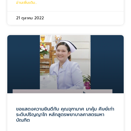
อ่านเพิ่มเติม...
21 ตุลาคม 2022
ขอแสดงความยินดีกับ คุณจุฑามาศ มาคุ้ม ศิษย์เก่า
ระดับปริญญาโท หลักสูตรพยาบาลศาสตรมหา
บัณฑิต