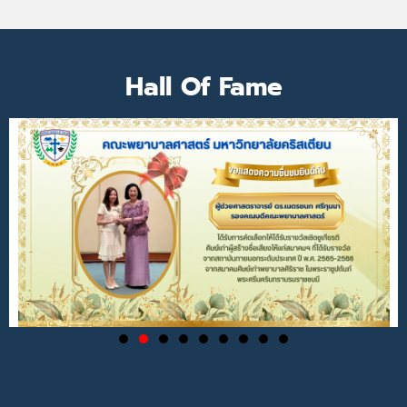
Hall Of Fame