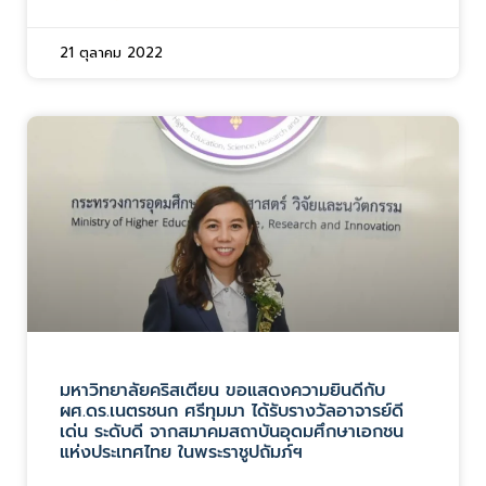
21 ตุลาคม 2022
มหาวิทยาลัยคริสเตียน ขอแสดงความยินดีกับ
ผศ.ดร.เนตรชนก ศรีทุมมา ได้รับรางวัลอาจารย์ดี
เด่น ระดับดี จากสมาคมสถาบันอุดมศึกษาเอกชน
แห่งประเทศไทย ในพระราชูปถัมภ์ฯ