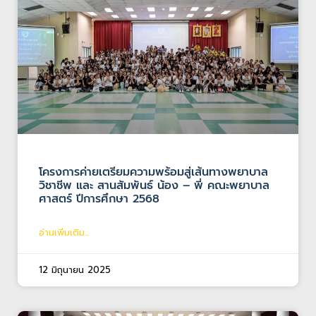
โครงการค่ายเตรียมความพร้อมสู่เส้นทางพยาบาล
วิชาชีพ และ สานสัมพันธ์ น้อง – พี่ คณะพยาบาล
ศาสตร์ ปีการศึกษา 2568
อ่านเพิ่มเติม...
12 มิถุนายน 2025