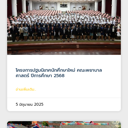
โครงการปฐมนิเทศนักศึกษาใหม่ คณะพยาบาล
ศาสตร์ ปีการศึกษา 2568
อ่านเพิ่มเติม...
5 มิถุนายน 2025