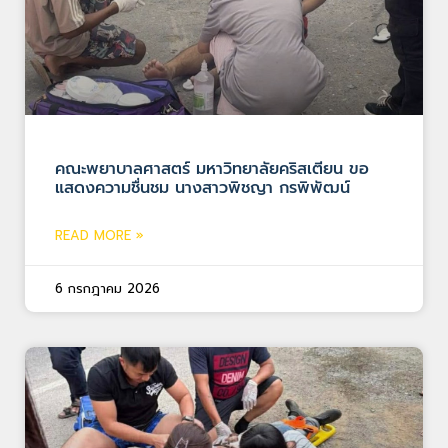
คณะพยาบาลศาสตร์ มหาวิทยาลัยคริสเตียน ขอ
แสดงความชื่นชม นางสาวพิชญา กรพิพัฒน์
READ MORE »
6 กรกฎาคม 2026