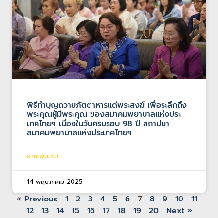
พิธีทำบุญถวายภัตตาหารแด่พระสงฆ์ เพื่อระลึกถึง
พระคุณผู้มีพระคุณ ของสมาคมพยาบาลแห่งประ
เทศไทยฯ เนื่องในวันครบรอบ 98 ปี สถาปนา
สมาคมพยาบาลแห่งประเทศไทยฯ
อ่านเพิ่มเติม...
14 พฤษภาคม 2025
« Previous
1
2
3
4
5
6
7
8
9
10
11
12
13
14
15
16
17
18
19
20
Next »