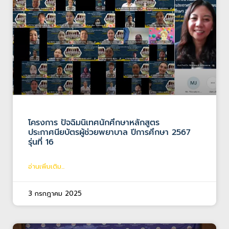
โครงการ ปัจฉิมนิเทศนักศึกษาหลักสูตร
ประกาศนียบัตรผู้ช่วยพยาบาล ปีการศึกษา 2567
รุ่นที่ 16
อ่านเพิ่มเติม...
3 กรกฎาคม 2025