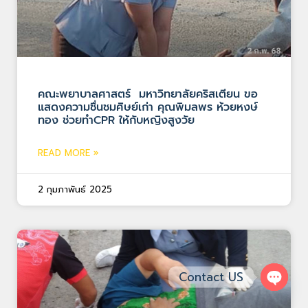
คณะพยาบาลศาสตร์ มหาวิทยาลัยคริสเตียน ขอ
แสดงความชื่นชมศิษย์เก่า คุณพิมลพร ห้วยหงษ์
ทอง ช่วยทำCPR ให้กับหญิงสูงวัย
READ MORE »
2 กุมภาพันธ์ 2025
Contact US
Open 