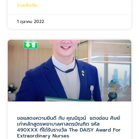
อ่านเพิ่มเติม...
1 ตุลาคม 2022
ขอแสดงความยินดี กับ คุณนิรุจน์ แตงอ่อน ศิษย์
เก่าหลักสูตรพยาบาลศาสตรบัณฑิต รหัส
490XXX ที่ได้รับรางวัล The DAISY Award For
Extraordinary Nurses