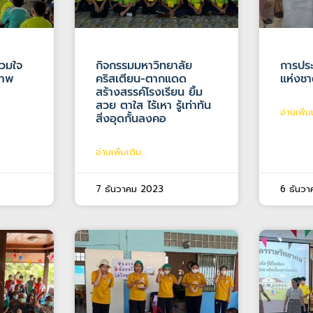
่วมใจ
กิจกรรมมหาวิทยาลัย
การปร
ภาพ
คริสเตียน-ตากแดด
แห่งชาต
สร้างสรรค์โรงเรียน ยิ้ม
สวย ตาใส ไร้เหา รู้เท่าทัน
อ่านเพิ่มเ
สิ่งอุดกั้นลงคอ
อ่านเพิ่มเติม...
7 ธันวาคม 2023
6 ธันว