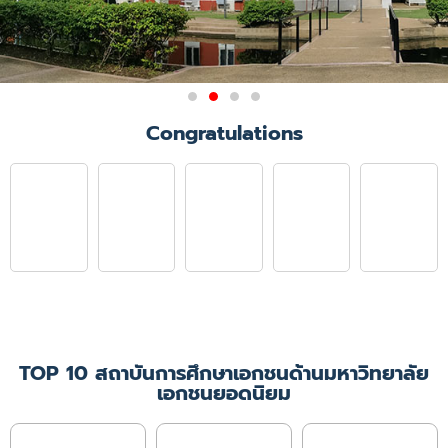
ผลการรับรองสถาบันการศึกษา
Congratulations
วิชาการพยาบาลและการ
ผดุงครรภ์
มติการประชุมคณะกรรมการสภาการ
พยาบาล ครั้งที่ 6/2564
เมื่อวันที่ 21 มิถุนายน 2564 ให้การ
รับรองคณะพยาบาลศาสตร์
มหาวิทยาลัยคริสเตียน ในหลักสูตร
พยาบาลศาสตรบัณฑิต
เป็นเวลา 4 ปีการศึกษา
(ปีการศึกษา 2564 - 2567)
TOP 10 สถาบันการศึกษาเอกชนด้านมหาวิทยาลัย
เอกชนยอดนิยม
เพิ่มเติม