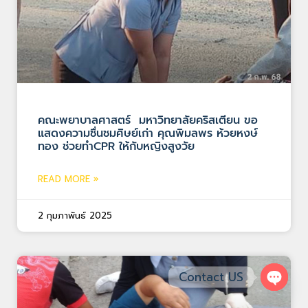
คณะพยาบาลศาสตร์ มหาวิทยาลัยคริสเตียน ขอ
แสดงความชื่นชมศิษย์เก่า คุณพิมลพร ห้วยหงษ์
ทอง ช่วยทำCPR ให้กับหญิงสูงวัย
READ MORE »
2 กุมภาพันธ์ 2025
Contact US
Open 