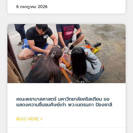
6 กรกฎาคม 2026
คณะพยาบาลศาสตร์ มหาวิทยาลัยคริสเตียน ขอ
แสดงความชื่นชมศิษย์เก่า พว.เนตรนภา ป้องชาลี
READ MORE »