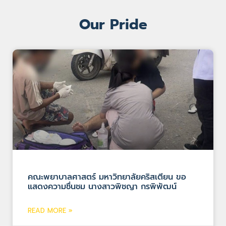
Our Pride
คณะพยาบาลศาสตร์ มหาวิทยาลัยคริสเตียน ขอ
แสดงความชื่นชม นางสาวพิชญา กรพิพัฒน์
READ MORE »