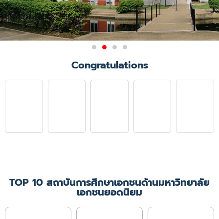
Congratulations
TOP 10 สถาบันการศึกษาเอกชนด้านมหาวิทยาลัย
เอกชนยอดนิยม