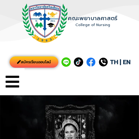
คณะพยาบาลศาสตร์
College of Nursing
TH
|
EN
สมัครเรียนออนไลน์