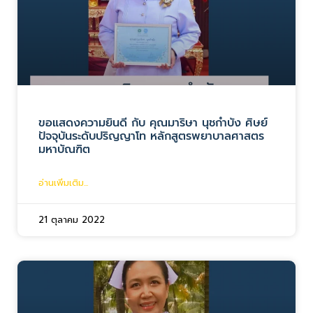
ขอแสดงความยินดี กับ คุณมาริษา นุชกำบัง ศิษย์
ปัจจุบันระดับปริญญาโท หลักสูตรพยาบาลศาสตร
มหาบัณฑิต
อ่านเพิ่มเติม...
21 ตุลาคม 2022