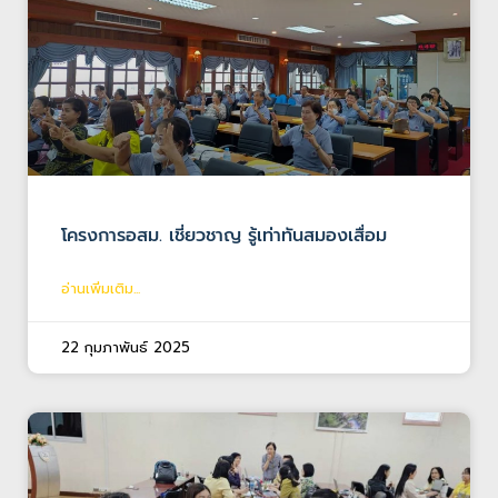
โครงการอสม. เชี่ยวชาญ รู้เท่าทันสมองเสื่อม
อ่านเพิ่มเติม...
22 กุมภาพันธ์ 2025