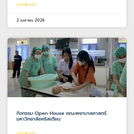
อ่านเพิ่มเติม...
2 เมษายน 2026
กิจกรรม Open House คณะพยาบาลศาสตร์
มหาวิทยาลัยคริสเตียน
อ่านเพิ่มเติม...