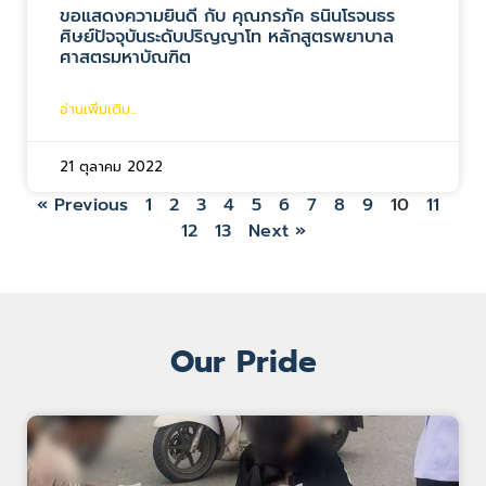
ขอแสดงความยินดี กับ คุณภรภัค ธนินโรจนธร
ศิษย์ปัจจุบันระดับปริญญาโท หลักสูตรพยาบาล
ศาสตรมหาบัณฑิต
อ่านเพิ่มเติม...
21 ตุลาคม 2022
« Previous
1
2
3
4
5
6
7
8
9
10
11
12
13
Next »
Our Pride