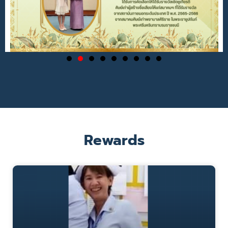
Rewards