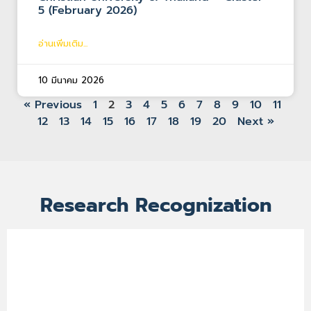
5 (February 2026)
อ่านเพิ่มเติม...
10 มีนาคม 2026
« Previous
1
2
3
4
5
6
7
8
9
10
11
12
13
14
15
16
17
18
19
20
Next »
Research Recognization