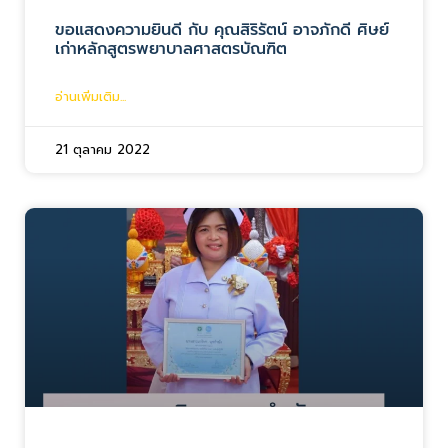
ขอแสดงความยินดี กับ คุณสิริรัตน์ อาจภักดี ศิษย์
เก่าหลักสูตรพยาบาลศาสตรบัณฑิต
อ่านเพิ่มเติม...
21 ตุลาคม 2022