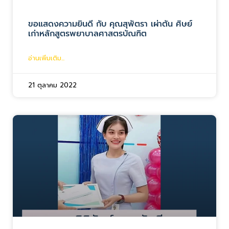
ขอแสดงความยินดี กับ คุณสุพัตรา เผ่าตัน ศิษย์
เก่าหลักสูตรพยาบาลศาสตรบัณฑิต
อ่านเพิ่มเติม...
21 ตุลาคม 2022