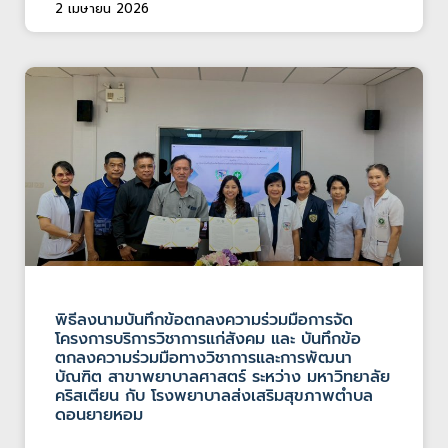
2 เมษายน 2026
พิธีลงนามบันทึกข้อตกลงความร่วมมือการจัด
โครงการบริการวิชาการแก่สังคม และ บันทึกข้อ
ตกลงความร่วมมือทางวิชาการและการพัฒนา
บัณฑิต สาขาพยาบาลศาสตร์ ระหว่าง มหาวิทยาลัย
คริสเตียน กับ โรงพยาบาลส่งเสริมสุขภาพตำบล
ดอนยายหอม