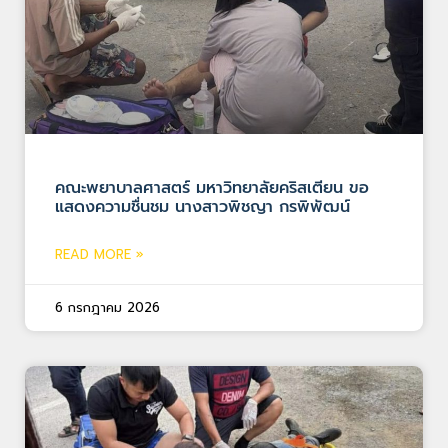
คณะพยาบาลศาสตร์ มหาวิทยาลัยคริสเตียน ขอ
แสดงความชื่นชม นางสาวพิชญา กรพิพัฒน์
READ MORE »
6 กรกฎาคม 2026