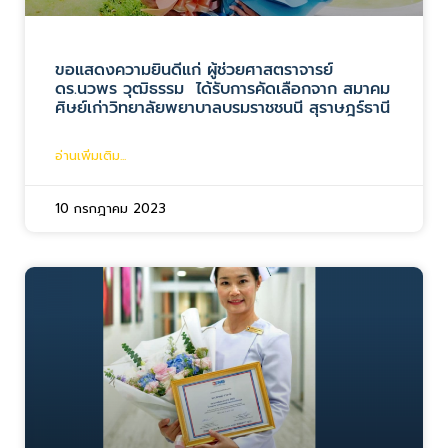
ขอแสดงความยินดีแก่ ผู้ช่วยศาสตราจารย์
ดร.นวพร วุฒิธรรม ได้รับการคัดเลือกจาก สมาคม
ศิษย์เก่าวิทยาลัยพยาบาลบรมราชชนนี สุราษฎร์ธานี
อ่านเพิ่มเติม...
10 กรกฎาคม 2023