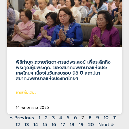
พิธีทำบุญถวายภัตตาหารแด่พระสงฆ์ เพื่อระลึกถึง
พระคุณผู้มีพระคุณ ของสมาคมพยาบาลแห่งประ
เทศไทยฯ เนื่องในวันครบรอบ 98 ปี สถาปนา
สมาคมพยาบาลแห่งประเทศไทยฯ
อ่านเพิ่มเติม...
14 พฤษภาคม 2025
« Previous
1
2
3
4
5
6
7
8
9
10
11
12
13
14
15
16
17
18
19
20
Next »