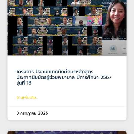
โครงการ ปัจฉิมนิเทศนักศึกษาหลักสูตร
ประกาศนียบัตรผู้ช่วยพยาบาล ปีการศึกษา 2567
รุ่นที่ 16
อ่านเพิ่มเติม...
3 กรกฎาคม 2025