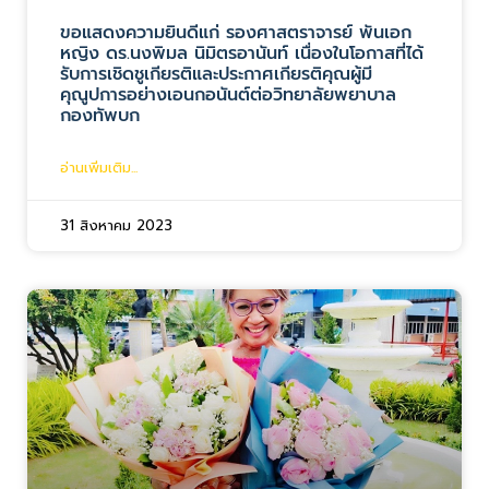
ขอแสดงความยินดีแก่ รองศาสตราจารย์ พันเอก
หญิง ดร.นงพิมล นิมิตรอานันท์ เนื่องในโอกาสที่ได้
รับการเชิดชูเกียรติและประกาศเกียรติคุณผู้มี
คุณูปการอย่างเอนกอนันต์ต่อวิทยาลัยพยาบาล
กองทัพบก
อ่านเพิ่มเติม...
31 สิงหาคม 2023