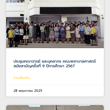
ประชุมคณาจารย์ และบุคลากร คณะพยาบาลศาสตร์
สมัยสามัญครั้งที่ 9 ปีการศึกษา 2567
อ่านเพิ่มเติม...
28 พฤษภาคม 2025