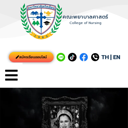
คณะพยาบาลศาสตร์
College of Nursing
TH
|
EN
สมัครเรียนออนไลน์