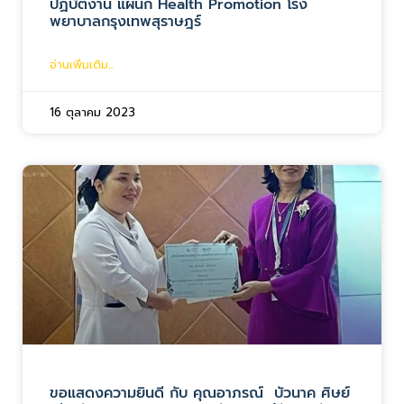
ปฏิบัติงาน แผนก Health Promotion โรง
พยาบาลกรุงเทพสุราษฎร์
อ่านเพิ่มเติม...
16 ตุลาคม 2023
ขอแสดงความยินดี กับ คุณอาภรณ์ บัวนาค ศิษย์