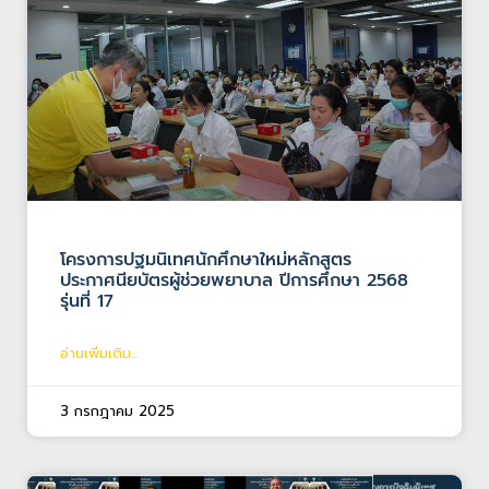
โครงการปฐมนิเทศนักศึกษาใหม่หลักสูตร
ประกาศนียบัตรผู้ช่วยพยาบาล ปีการศึกษา 2568
รุ่นที่ 17
อ่านเพิ่มเติม...
3 กรกฎาคม 2025