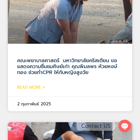
คณะพยาบาลศาสตร์ มหาวิทยาลัยคริสเตียน ขอ
แสดงความชื่นชมศิษย์เก่า คุณพิมลพร ห้วยหงษ์
ทอง ช่วยทำCPR ให้กับหญิงสูงวัย
READ MORE »
2 กุมภาพันธ์ 2025
Contact US
Open 