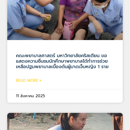
คณะพยาบาลศาสตร์ มหาวิทยาลัยคริสเตียน ขอ
แสดงความชื่นชมนักศึกษาพยาบาลได้ทำการช่วย
เหลือปฐมพยาบาลเบื้องต้นผู้บาดเจ็บหญิง 1 ราย
READ MORE »
11 สิงหาคม 2025