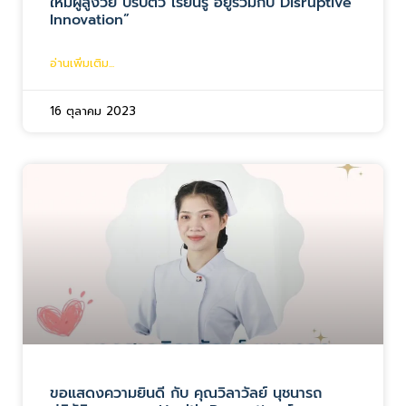
ใหม่ผู้สูงวัย ปรับตัว เรียนรู้ อยู่ร่วมกับ Disruptive
Innovation”
อ่านเพิ่มเติม...
16 ตุลาคม 2023
ขอแสดงความยินดี กับ คุณวิลาวัลย์ นุชนารถ