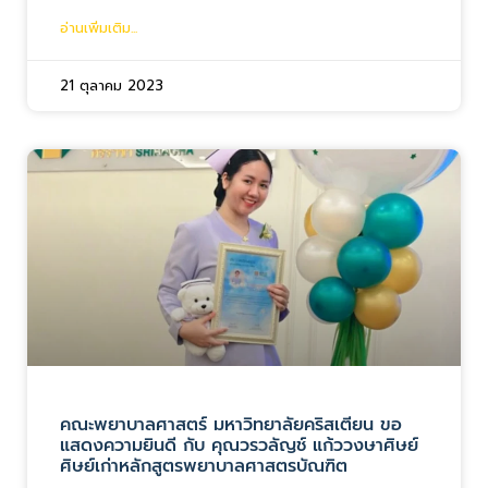
อ่านเพิ่มเติม...
21 ตุลาคม 2023
คณะพยาบาลศาสตร์ มหาวิทยาลัยคริสเตียน ขอ
แสดงความยินดี กับ คุณวรวลัญช์ แก้ววงษาศิษย์
ศิษย์เก่าหลักสูตรพยาบาลศาสตรบัณฑิต