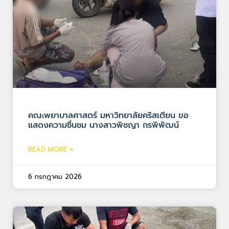
คณะพยาบาลศาสตร์ มหาวิทยาลัยคริสเตียน ขอ
แสดงความชื่นชม นางสาวพิชญา กรพิพัฒน์
READ MORE »
6 กรกฎาคม 2026