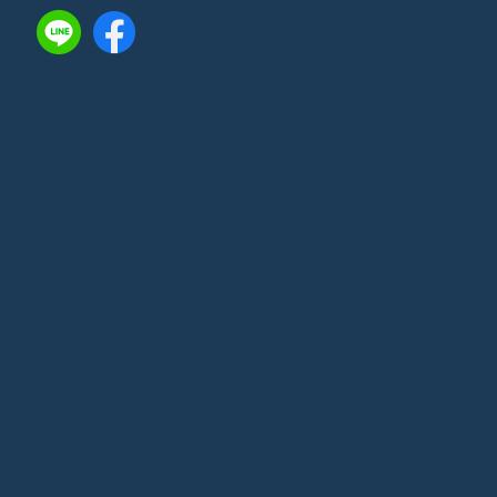
ติดต่อเรา:
144 หมู่ 7 ตำบลดอนยายหอม อำเภอเมือง
นครปฐม จังหวัดนครปฐม 73000
โทรศัพท์
0-3438-8555