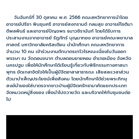
วันจันทร์ที่ 30 ตุลาคม พ.ศ. 2566 คณะสหวิทยาการนำโดย
อาจารย์ปรีชา พินชุนศรี อาจารย์สงกรานต์ กลมสุข อาจารย์โชติมา
ดีพลพันธ์ และอาจารย์ปัญจพร ธนาวชิรานันท์ โดยได้รับการ
ประสานงานจากอาจารย์ รัฎภัทร์ บุญมาทอง อาจารย์คณะพยาบาล
ศาสตร์ มหาวิทยาลัยคริสเตียน นำนักศึกษา คณะสหวิทยาการ
จำนวน 10 คน เข้าร่วมงานตักบาตรเทโวโรหณะเนื่องในวันออก
พรรษา ณ วัดดอนขนาก ตำบลดอนยายหอม อำเภอเมือง จังหวัด
นครปฐม เพื่อให้นักศึกษาได้เรียนรู้เกี่ยวกับพิธีกรรมทางศาสนา
พุทธ ขัดเกลาจิตใจให้เป็นผู้มีจิตอาสาสาธารณะ เสียสละเวลาส่วน
ตัวมาบำเพ็ญประโยชน์เพื่อสังคม โดยนักศึกษาได้ช่วยพระภิกษุ
สงฆ์นำของใส่บาตรจากชาวบ้านผู้มีจิตศรัทธามาคัดแยกประเภท
จัดหมวดหมู่สิ่งของ เพื่อนำไปถวายวัด และบริจาคให้กับชุมชนต่อ
ไป