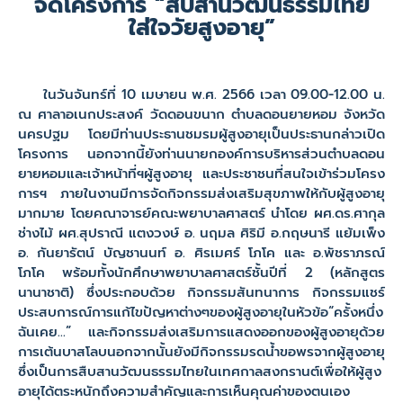
จัดโครงการ “สืบสานวัฒนธรรมไทย
ใส่ใจวัยสูงอายุ”
ในวันจันทร์ที่ 10 เมษายน พ.ศ. 2566 เวลา 09.00-12.00 น.
ณ ศาลาอเนกประสงค์ วัดดอนขนาก ตำบลดอนยายหอม จังหวัด
นครปฐม โดยมีท่านประธานชมรมผู้สูงอายุเป็นประธานกล่าวเปิด
โครงการ นอกจากนี้ยังท่านนายกองค์การบริหารส่วนตำบลดอน
ยายหอมและเจ้าหน้าที่ฯผู้สูงอายุ และประชาชนที่สนใจเข้าร่วมโครง
การฯ ภายในงานมีการจัดกิจกรรมส่งเสริมสุขภาพให้กับผู้สูงอายุ
มากมาย โดยคณาจารย์คณะพยาบาลศาสตร์ นำโดย ผศ.ดร.ศากุล
ช่างไม้ ผศ.สุปราณี แตงวงษ์ อ. นฤมล ศิริมี อ.กฤษนารี แย้มเพ็ง
อ. กันยารัตน์ บัญชานนท์ อ. ศิรเมศร์ โภโค และ อ.พัชราภรณ์
โภโค พร้อมทั้งนักศึกษาพยาบาลศาสตร์ชั้นปีที่ 2 (หลักสูตร
นานาชาติ) ซึ่งประกอบด้วย กิจกรรมสันทนาการ กิจกรรมแชร์
ประสบการณ์การแก้ไขปัญหาต่างๆของผู้สูงอายุในหัวข้อ“ครั้งหนึ่ง
ฉันเคย…” และกิจกรรมส่งเสริมการแสดงออกของผู้สูงอายุด้วย
การเต้นบาสโลบนอกจากนั้นยังมีกิจกรรมรดน้ำขอพรจากผู้สูงอายุ
ซึ่งเป็นการสืบสานวัฒนธรรมไทยในเทศกาลสงกรานต์เพื่อให้ผู้สูง
อายุได้ตระหนักถึงความสำคัญและการเห็นคุณค่าของตนเอง