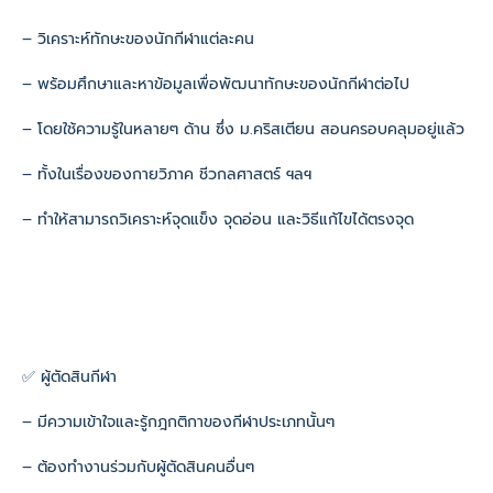
– วิเคราะห์ทักษะของนักกีฬาแต่ละคน
– พร้อมศึกษาและหาข้อมูลเพื่อพัฒนาทักษะของนักกีฬาต่อไป
– โดยใช้ความรู้ในหลายๆ ด้าน ซึ่ง ม.คริสเตียน สอนครอบคลุมอยู่แล้ว
– ทั้งในเรื่องของกายวิภาค ชีวกลศาสตร์ ฯลฯ
– ทำให้สามารถวิเคราะห์จุดแข็ง จุดอ่อน และวิธีแก้ไขได้ตรงจุด
✅ ผู้ตัดสินกีฬา
– มีความเข้าใจและรู้กฎกติกาของกีฬาประเภทนั้นๆ
– ต้องทำงานร่วมกับผู้ตัดสินคนอื่นๆ