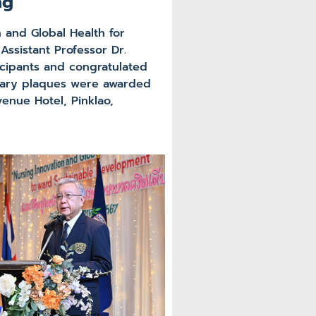
ng
 and Global Health for
ssistant Professor Dr.
icipants and congratulated
orary plaques were awarded
enue Hotel, Pinklao,