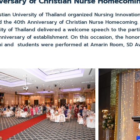
versary of Christian Nurse Homecomi
an University of Thailand organized Nursing Innovation
 the 40th Anniversary of Christian Nurse Homecoming. A
sity of Thailand delivered a welcome speech to the part
anniversary of establishment. On this occasion, the hon
mni and students were performed at Amarin Room, SD Av