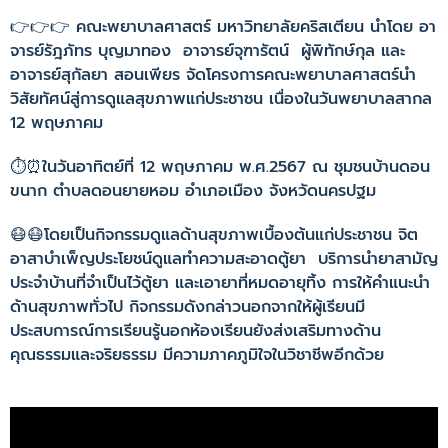
👉👉👉 คณะพยาบาลศาสตร์ มหาวิทยาลัยคริสเตียน นำโดย อา
จารย์รัฎภัทร บุญมาทอง อาจารย์จุฑารัตน์ ผู้พิทักษ์กุล และ
อาจารย์สุกัลยา สอนเพียร จัดโครงการคณะพยาบาลศาสตร์นำ
วิสัยทัศน์สู่การดูแลสุขภาพแก่ประชาชน เนื่องในวันพยาบาลสากล
12 พฤษภาคม
⏱⏰ในวันอาทิตย์ที่ 12 พฤษภาคม พ.ศ.2567 ณ ชุมชนบ้านดอน
ขนาก ตำบลดอนยายหอม อำเภอเมือง จังหวัดนครปฐม
😷😷โดยเป็นกิจกรรมดูแลด้านสุขภาพเบื้องต้นแก่ประชาชน จิต
อาสาบำเพ็ญประโยชน์ดูแลทำความสะอาดตู้ยา บริการนำยาสามัญ
ประจำบ้านที่จำเป็นไว้ตู้ยา และเอายาที่หมดอายุทิ้ง การให้คำแนะนำ
ด้านสุขภาพทั่วไป กิจกรรมดังกล่าวนอกจากให้ผู้เรียนมี
ประสบการณ์การเรียนรู้นอกห้องเรียนยังส่งเสริมทางด้าน
คุณธรรมและจริยธรรม มีความภาคภูมิใจในวิชาชีพอีกด้วย