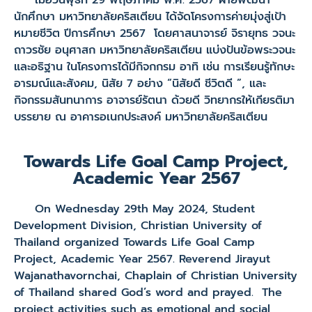
เมื่อวันพุธที่ 29 พฤษภาคม พ.ศ. 2567 ฝ่ายพัฒนา
นักศึกษา มหาวิทยาลัยคริสเตียน ได้จัดโครงการค่ายมุ่งสู่เป้า
หมายชีวิต ปีการศึกษา 2567 โดยศาสนาจารย์ จิรายุทธ วจนะ
ถาวรชัย อนุศาสก มหาวิทยาลัยคริสเตียน แบ่งปันข้อพระวจนะ
และอธิฐาน ในโครงการได้มีกิจกกรม อาทิ เช่น การเรียนรู้ทักษะ
อารมณ์และสังคม, นิสัย 7 อย่าง “นิสัยดี ชีวิตดี ”, และ
กิจกรรมสันทนาการ อาจารย์รัตนา ด้วยดี วิทยากรให้เกียรติมา
บรรยาย ณ อาคารอเนกประสงค์ มหาวิทยาลัยคริสเตียน
Towards Life Goal Camp Project,
Academic Year 2567
On Wednesday 29th May 2024, Student
Development Division, Christian University of
Thailand organized Towards Life Goal Camp
Project, Academic Year 2567. Reverend Jirayut
Wajanathavornchai, Chaplain of Christian University
of Thailand shared God’s word and prayed. The
project activities such as emotional and social