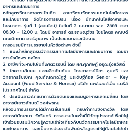
จัดโดย หลักสูตรวิทยาศาสตรบัณฑิต สาขานวัตกรรมเทคโนโลยี
อาหารและโภชนาการ
หลักสูตรวิทยาศาสตรบัณฑิต สาขาวิชานวัตกรรมเทคโนโลยีอาหาร
และโภชนาการ จัดโครงการอบรม เรื่อง นักเทคโนโลยีอาหารและ
โภชนาการ รุ่นที่ 1 (ออนไลน์) ในวันที่ 2 เมษายน พ.ศ. 2565 เวลา
08.30 – 12.00 น. โดยมี อาจารย์ ดร.ธฤษณุวัชร ไชยโคตร คณบดี
คณะวิทยาศาสตร์สุขภาพ เป็นประธานกล่าวเปิดงาน
การอบรมมีการบรรยายในหัวข้อต่างๆ ดังนี้
1. แนะนำหลักสูตรนวัตกรรมเทคโนโลยีอาหารและโภชนาการ โดยอา
จารย์ธนัชพร คงไชย
2. อาชีพที่จะหายไปในกึ่งศตวรรษนี้ โดย ผศ.ศุภศิษฎ์ อรุณรุ่งสวัสดิ์
3. ไขความลับนม และผลิตภัณฑ์นม โดยอาจารย์นิอร ชุมศรี และ
วิทยากรรับเชิญ คุณกัญญาณัฎฐ์ ประดิษฐ์ถ้อย Senior – Key
Account (Food Service & Horeca) บริษัท เอฟแอนด์เอ็น แดรี่ส์
(ประเทศไทย) จำกัด
4. ประเมินภาวะโภชนาการด้วยตนเองและเมนูอาหารแลกเปลี่ยน โดย
อาจารย์เยาวลักษณ์ วงศ์พรหม
หลังจบการบรรยายได้มีการเล่นเกมส์ ตอบคำถามชิงรางวัล โดย
อาจารย์มัณฑนา วัชรินทร์ การอบรมในครั้งนี้มีวัตถุประสงค์เพื่อให้ผู้
เข้าร่วมอบรมมีความรู้ความเข้าใจเกี่ยวกับนวัตกรรมเทคโนโลยีอาหาร
และโภชนาการ และเป็นการประชาสัมพันธ์หลักสูตรฯให้ผู้ที่สนใจได้เข้า