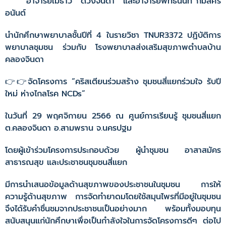
อาจารย์เมธาวี ดวงจินดา และอาจารย์พัทธนันท์ กมลศิริ
อนันต์
นำนักศึกษาพยาบาลชั้นปีที่ 4 ในรายวิชา TNUR3372 ปฏิบัติการ
พยาบาลชุมชน ร่วมกับ โรงพยาบาลส่งเสริมสุขภาพตำบลบ้าน
คลองจินดา
👉👉จัดโครงการ “คริสเตียนร่วมสร้าง ชุมชนสี่แยกร่วมใจ รับปี
ใหม่ ห่างไกลโรค NCDs”
ในวันที่ 29 พฤศจิกายน 2566 ณ ศูนย์การเรียนรู้ ชุมชนสี่แยก
ต.คลองจินดา อ.สามพราน จ.นครปฐม
โดยผู้เข้าร่วมโครงการประกอบด้วย ผู้นำชุมชน อาสาสมัคร
สาธารณสุข และประชาชนชุมชนสี่แยก
มีการนำเสนอข้อมูลด้านสุขภาพของประชาชนในชุมชน การให้
ความรู้ด้านสุขภาพ การจัดทำยาดมโดยใช้สมุนไพรที่มีอยู่ในชุมชน
จึงได้รับคำชื่นชมจากประชาชนเป็นอย่างมาก พร้อมทั้งมอบทุน
สนับสนุนแก่นักศึกษาเพื่อเป็นกำลังใจในการจัดโครงการดีๆ ต่อไป